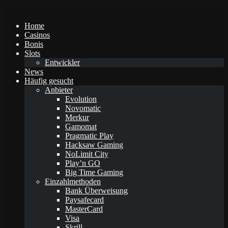
Home
Casinos
Bonis
Slots
Entwickler
News
Häufig gesucht
Anbieter
Evolution
Novomatic
Merkur
Gamomat
Pragmatic Play
Hacksaw Gaming
NoLimit City
Play’n GO
Big Time Gaming
Einzahlmethoden
Bank Überweisung
Paysafecard
MasterCard
Visa
Skrill