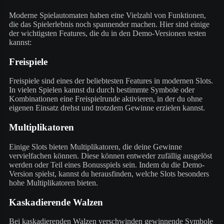
Moderne Spielautomaten haben eine Vielzahl von Funktionen,
die das Spielerlebnis noch spannender machen. Hier sind einige
der wichtigsten Features, die du in den Demo-Versionen testen
kannst:
Freispiele
Freispiele sind eines der beliebtesten Features in modernen Slots.
In vielen Spielen kannst du durch bestimmte Symbole oder
Kombinationen eine Freispielrunde aktivieren, in der du ohne
eigenen Einsatz drehst und trotzdem Gewinne erzielen kannst.
Multiplikatoren
Einige Slots bieten Multiplikatoren, die deine Gewinne
vervielfachen können. Diese können entweder zufällig ausgelöst
werden oder Teil eines Bonusspiels sein. Indem du die Demo-
Version spielst, kannst du herausfinden, welche Slots besonders
hohe Multiplikatoren bieten.
Kaskadierende Walzen
Bei kaskadierenden Walzen verschwinden gewinnende Symbole