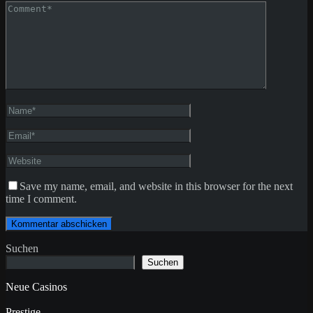
Save my name, email, and website in this browser for the next
time I comment.
Suchen
Suchen
Neue Casinos
Prestige