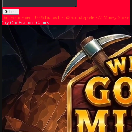
Submit
Sicher dir einen 100% Bonus bis 500€ und spiele 777 Money Strike
Try Our Featured Games