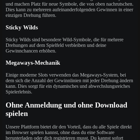
und machen Platz für neue Symbole, die von oben nachrutschen.
Dies kann zu mehreren aufeinanderfolgenden Gewinnen in einer
einzigen Drehung führen.
Sticky Wilds
Sticky Wilds sind besondere Wild-Symbole, die für mehrere
Drehungen auf dem Spielfeld verbleiben und deine
Gewinnchancen erhöhen.
Megaways-Mechanik
Einige moderne Slots verwenden das Megaways-System, bei
dem sich die Anzahl der Gewinnlinien mit jeder Drehung ändern
kann. Dies sorgt für ein dynamisches und abwechslungsreiches
Spielerlebnis.
Ohne Anmeldung und ohne Download
spielen
Unsere Plattform bietet dir den Vorteil, dass du alle Spiele direkt
im Browser spielen kannst, ohne dass du eine Software
herunterladen oder dich registrieren musst. Du kannst sofort