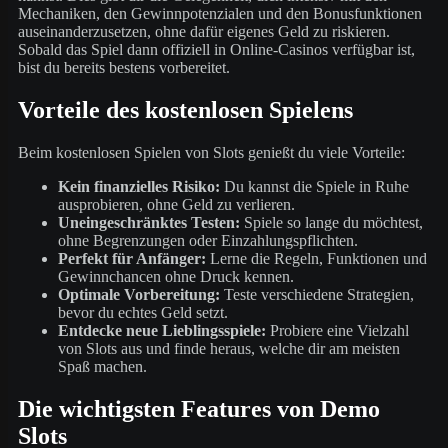
Mechaniken, den Gewinnpotenzialen und den Bonusfunktionen
auseinanderzusetzen, ohne dafür eigenes Geld zu riskieren.
Sobald das Spiel dann offiziell in Online-Casinos verfügbar ist,
bist du bereits bestens vorbereitet.
Vorteile des kostenlosen Spielens
Beim kostenlosen Spielen von Slots genießt du viele Vorteile:
Kein finanzielles Risiko:
Du kannst die Spiele in Ruhe
ausprobieren, ohne Geld zu verlieren.
Uneingeschränktes Testen:
Spiele so lange du möchtest,
ohne Begrenzungen oder Einzahlungspflichten.
Perfekt für Anfänger:
Lerne die Regeln, Funktionen und
Gewinnchancen ohne Druck kennen.
Optimale Vorbereitung:
Teste verschiedene Strategien,
bevor du echtes Geld setzt.
Entdecke neue Lieblingsspiele:
Probiere eine Vielzahl
von Slots aus und finde heraus, welche dir am meisten
Spaß machen.
Die wichtigsten Features von Demo
Slots