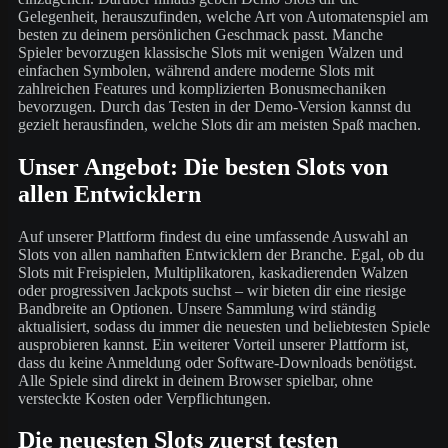
Gelegenheit, herauszufinden, welche Art von Automatenspiel am
besten zu deinem persönlichen Geschmack passt. Manche
Spieler bevorzugen klassische Slots mit wenigen Walzen und
einfachen Symbolen, während andere moderne Slots mit
zahlreichen Features und komplizierten Bonusmechaniken
bevorzugen. Durch das Testen in der Demo-Version kannst du
gezielt herausfinden, welche Slots dir am meisten Spaß machen.
Unser Angebot: Die besten Slots von
allen Entwicklern
Auf unserer Plattform findest du eine umfassende Auswahl an
Slots von allen namhaften Entwicklern der Branche. Egal, ob du
Slots mit Freispielen, Multiplikatoren, kaskadierenden Walzen
oder progressiven Jackpots suchst – wir bieten dir eine riesige
Bandbreite an Optionen. Unsere Sammlung wird ständig
aktualisiert, sodass du immer die neuesten und beliebtesten Spiele
ausprobieren kannst. Ein weiterer Vorteil unserer Plattform ist,
dass du keine Anmeldung oder Software-Downloads benötigst.
Alle Spiele sind direkt in deinem Browser spielbar, ohne
versteckte Kosten oder Verpflichtungen.
Die neuesten Slots zuerst testen