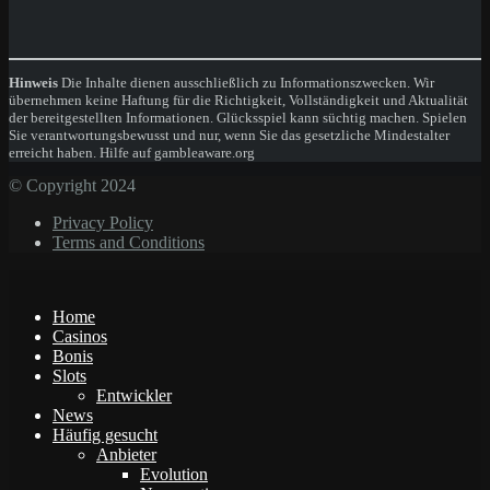
Hinweis
Die Inhalte dienen ausschließlich zu Informationszwecken. Wir
übernehmen keine Haftung für die Richtigkeit, Vollständigkeit und Aktualität
der bereitgestellten Informationen. Glücksspiel kann süchtig machen. Spielen
Sie verantwortungsbewusst und nur, wenn Sie das gesetzliche Mindestalter
erreicht haben. Hilfe auf gambleaware.org
© Copyright 2024
Privacy Policy
Terms and Conditions
Home
Casinos
Bonis
Slots
Entwickler
News
Häufig gesucht
Anbieter
Evolution