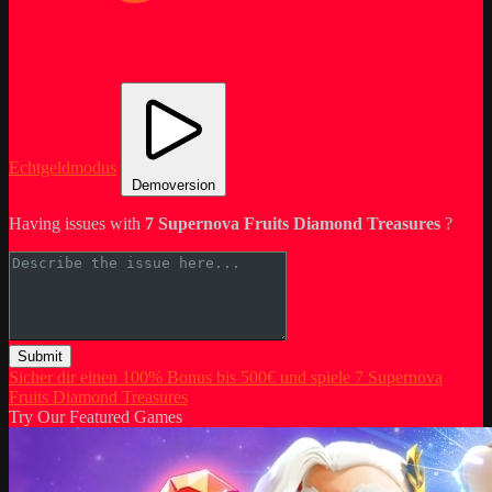
Echtgeldmodus
Demoversion
Having issues with
7 Supernova Fruits Diamond Treasures
?
Submit
Sicher dir einen 100% Bonus bis 500€ und spiele 7 Supernova
Fruits Diamond Treasures
Try Our Featured Games