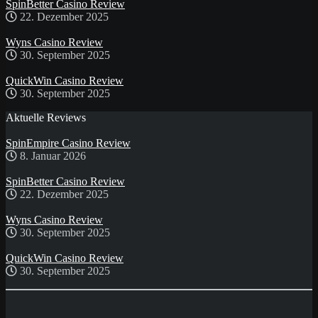
SpinBetter Casino Review
22. Dezember 2025
Wyns Casino Review
30. September 2025
QuickWin Casino Review
30. September 2025
Aktuelle Reviews
SpinEmpire Casino Review
8. Januar 2026
SpinBetter Casino Review
22. Dezember 2025
Wyns Casino Review
30. September 2025
QuickWin Casino Review
30. September 2025