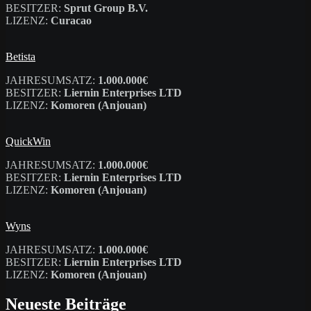
BESITZER:
Sprut Group B.V.
LIZENZ:
Curacao
Betista
JAHRESUMSATZ:
1.000.000€
BESITZER:
Liernin Enterprises LTD
LIZENZ:
Komoren (Anjouan)
QuickWin
JAHRESUMSATZ:
1.000.000€
BESITZER:
Liernin Enterprises LTD
LIZENZ:
Komoren (Anjouan)
Wyns
JAHRESUMSATZ:
1.000.000€
BESITZER:
Liernin Enterprises LTD
LIZENZ:
Komoren (Anjouan)
Neueste Beiträge