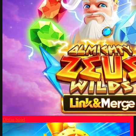
Demo Spiel