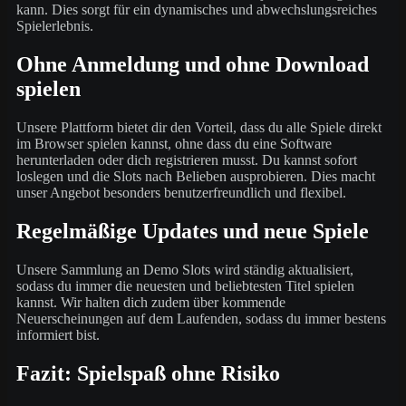
kann. Dies sorgt für ein dynamisches und abwechslungsreiches
Spielerlebnis.
Ohne Anmeldung und ohne Download
spielen
Unsere Plattform bietet dir den Vorteil, dass du alle Spiele direkt
im Browser spielen kannst, ohne dass du eine Software
herunterladen oder dich registrieren musst. Du kannst sofort
loslegen und die Slots nach Belieben ausprobieren. Dies macht
unser Angebot besonders benutzerfreundlich und flexibel.
Regelmäßige Updates und neue Spiele
Unsere Sammlung an Demo Slots wird ständig aktualisiert,
sodass du immer die neuesten und beliebtesten Titel spielen
kannst. Wir halten dich zudem über kommende
Neuerscheinungen auf dem Laufenden, sodass du immer bestens
informiert bist.
Fazit: Spielspaß ohne Risiko