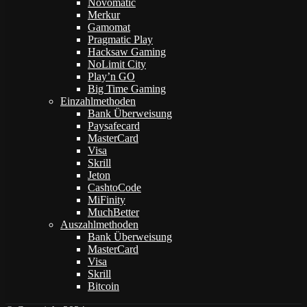
Novomatic
Merkur
Gamomat
Pragmatic Play
Hacksaw Gaming
NoLimit City
Play’n GO
Big Time Gaming
Einzahlmethoden
Bank Überweisung
Paysafecard
MasterCard
Visa
Skrill
Jeton
CashtoCode
MiFinity
MuchBetter
Auszahlmethoden
Bank Überweisung
MasterCard
Visa
Skrill
Bitcoin