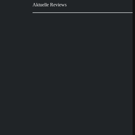
Aktuelle Reviews