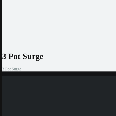
Aus
3 Pot Surge
3 Pot Surge