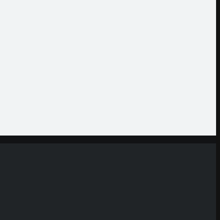
Suchen
Suchen
Neue Casinos
Prestige