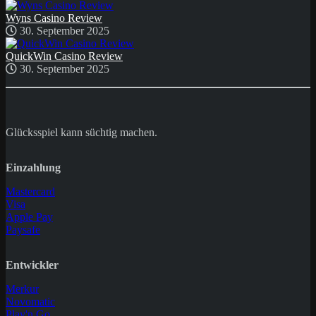
Wyns Casino Review
30. September 2025
QuickWin Casino Review
30. September 2025
Glücksspiel kann süchtig machen.
Einzahlung
Mastercard
Visa
Apple Pay
Paysafe
Entwickler
Merkur
Novomatic
Play'n Go