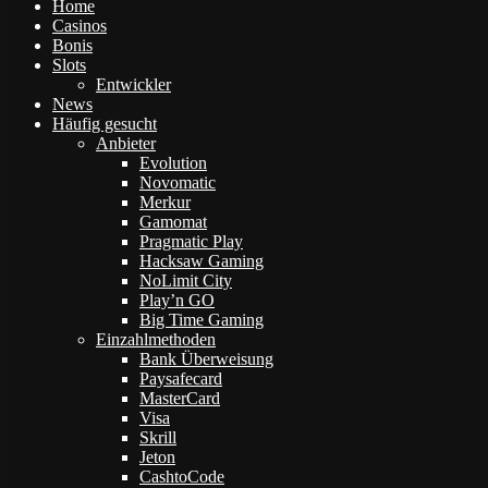
Home
Casinos
Bonis
Slots
Entwickler
News
Häufig gesucht
Anbieter
Evolution
Novomatic
Merkur
Gamomat
Pragmatic Play
Hacksaw Gaming
NoLimit City
Play’n GO
Big Time Gaming
Einzahlmethoden
Bank Überweisung
Paysafecard
MasterCard
Visa
Skrill
Jeton
CashtoCode