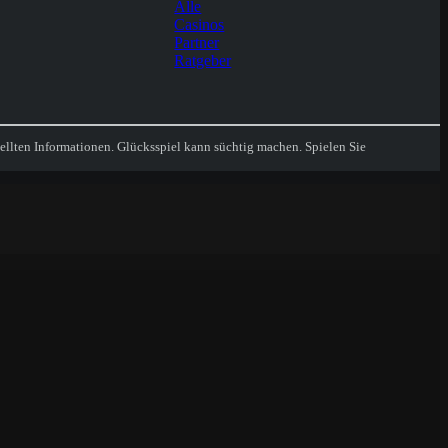
Alle
Casinos
Partner
Ratgeber
tellten Informationen. Glücksspiel kann süchtig machen. Spielen Sie