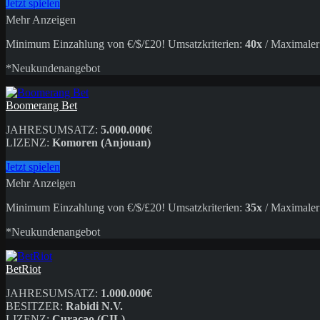
Jetzt spielen
Mehr Anzeigen
Minimum Einzahlung von €/$/£20! Umsatzkriterien:
40x
/ Maximaler
*Neukundenangebot
Boomerang Bet
JAHRESUMSATZ:
5.000.000€
LIZENZ:
Komoren (Anjouan)
Jetzt spielen
Mehr Anzeigen
Minimum Einzahlung von €/$/£20! Umsatzkriterien:
35x
/ Maximaler
*Neukundenangebot
BetRiot
JAHRESUMSATZ:
1.000.000€
BESITZER:
Rabidi N.V.
LIZENZ:
Curacao (CIL)