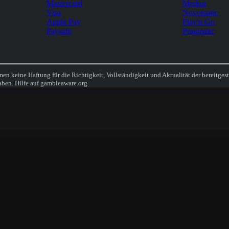
Mastercard
Merkur
Visa
Novomatic
Apple Pay
Play'n Go
Paysafe
Pragmatic
n keine Haftung für die Richtigkeit, Vollständigkeit und Aktualität der bereitges
aben. Hilfe auf gambleaware.org