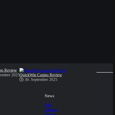
no Review
tember 2025
QuickWin Casino Review
30. September 2025
News
Alle
Casinos
Partner