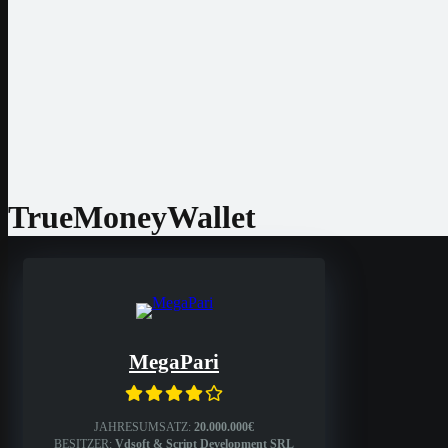
Aus
TrueMoneyWallet
MegaPari
JAHRESUMSATZ:
20.000.000€
BESITZER:
Vdsoft & Script Development SRL