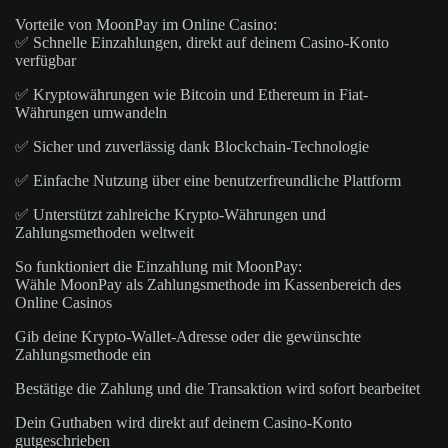
Vorteile von MoonPay im Online Casino:
✅ Schnelle Einzahlungen, direkt auf deinem Casino-Konto
verfügbar
✅ Kryptowährungen wie Bitcoin und Ethereum in Fiat-
Währungen umwandeln
✅ Sicher und zuverlässig dank Blockchain-Technologie
✅ Einfache Nutzung über eine benutzerfreundliche Plattform
✅ Unterstützt zahlreiche Krypto-Währungen und
Zahlungsmethoden weltweit
So funktioniert die Einzahlung mit MoonPay:
Wähle MoonPay als Zahlungsmethode im Kassenbereich des
Online Casinos
Gib deine Krypto-Wallet-Adresse oder die gewünschte
Zahlungsmethode ein
Bestätige die Zahlung und die Transaktion wird sofort bearbeitet
Dein Guthaben wird direkt auf deinem Casino-Konto
gutgeschrieben