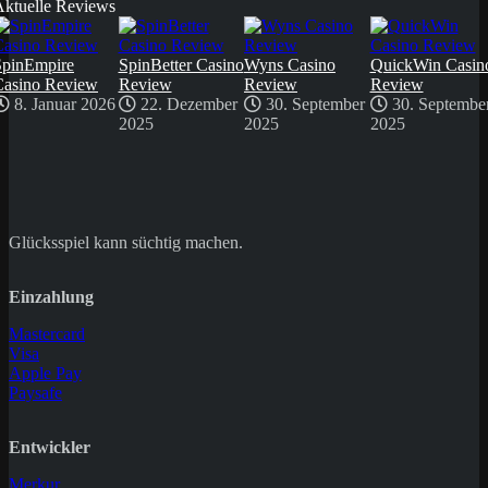
Aktuelle Reviews
SpinEmpire
SpinBetter Casino
Wyns Casino
QuickWin Casin
Casino Review
Review
Review
Review
8. Januar 2026
22. Dezember
30. September
30. Septembe
2025
2025
2025
Glücksspiel kann süchtig machen.
Einzahlung
Mastercard
Visa
Apple Pay
Paysafe
Entwickler
Merkur