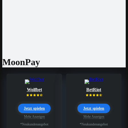
Jeton
CashtoCode
MiFinity
MuchBetter
Auszahlmethoden
Bank Überweisung
MasterCard
Visa
Skrill
Bitcoin
MoonPay
Wolfbet
BetRiot
Jetzt spielen
Jetzt spielen
Mehr Anzeigen
Mehr Anzeigen
*Neukundenangebot
*Neukundenangebot