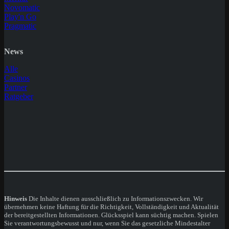
Novomatic
Play'n Go
Pragmatic
News
Alle
Casinos
Partner
Ratgeber
Hinweis
Die Inhalte dienen ausschließlich zu Informationszwecken. Wir
übernehmen keine Haftung für die Richtigkeit, Vollständigkeit und Aktualität
der bereitgestellten Informationen. Glücksspiel kann süchtig machen. Spielen
Sie verantwortungsbewusst und nur, wenn Sie das gesetzliche Mindestalter