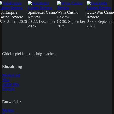
SpinEmpire
SpinBetter Casino
Wyns Casino
QuickWin Casin
Casino Review
Review
Review
Review
8. Januar 2026
22. Dezember
30. September
30. Septembe
2025
2025
2025
Glücksspiel kann süchtig machen.
Einzahlung
Mastercard
Visa
Apple Pay
Paysafe
Entwickler
Merkur