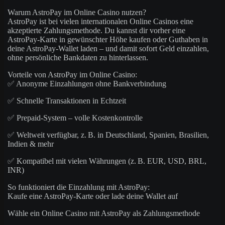
Warum AstroPay im Online Casino nutzen?
AstroPay ist bei vielen internationalen Online Casinos eine
akzeptierte Zahlungsmethode. Du kannst dir vorher eine
AstroPay-Karte in gewünschter Höhe kaufen oder Guthaben in
deine AstroPay-Wallet laden – und damit sofort Geld einzahlen,
ohne persönliche Bankdaten zu hinterlassen.
Vorteile von AstroPay im Online Casino:
✅ Anonyme Einzahlungen ohne Bankverbindung
✅ Schnelle Transaktionen in Echtzeit
✅ Prepaid-System – volle Kostenkontrolle
✅ Weltweit verfügbar, z. B. in Deutschland, Spanien, Brasilien,
Indien & mehr
✅ Kompatibel mit vielen Währungen (z. B. EUR, USD, BRL,
INR)
So funktioniert die Einzahlung mit AstroPay:
Kaufe eine AstroPay-Karte oder lade deine Wallet auf
Wähle ein Online Casino mit AstroPay als Zahlungsmethode