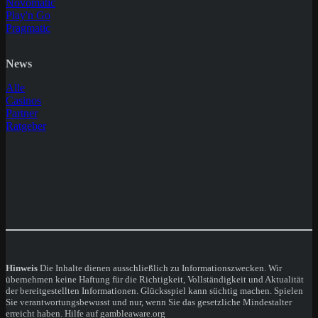
Novomatic
Play'n Go
Pragmatic
News
Alle
Casinos
Partner
Ratgeber
Hinweis
Die Inhalte dienen ausschließlich zu Informationszwecken. Wir
übernehmen keine Haftung für die Richtigkeit, Vollständigkeit und Aktualität
der bereitgestellten Informationen. Glücksspiel kann süchtig machen. Spielen
Sie verantwortungsbewusst und nur, wenn Sie das gesetzliche Mindestalter
erreicht haben. Hilfe auf gambleaware.org